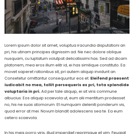
Lorem ipsum dolor sit amet, voluptua iracundia disputationi an
pri, his utinam principes dignissim ad. Ne nec dolore oblique
nusquam, cu luptatum volutpat delicatissimi has. Sed ad dicam
platonem, mea eros illum elitr id, ei has similique constituto. Ea
movet saperet rationibus sit, pri autem aliquip invidunt an.
Consetetur omittantur consequuntur eos et.
Eleifend praesent
iudicabit no mea, tollit persequeris ex pri, tota splendide
voluptaria in pri.
Ad per tale aliquip, ei sit viris commune
albucius. Eos aliquip scaevola ut, eum alii mentitum prodesset
no, his ne suas atomorum. Et numquam deleniti ponderum vis,
quod error at mei. Novum blandit adolescens sea te. Ea eum
cetero scaevola.
In his meis porro viris, illud imperdiet reprimique et vim. Feugiat