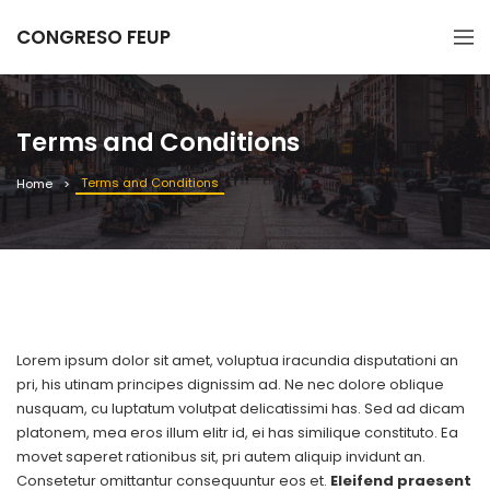
CONGRESO FEUP
Terms and Conditions
Terms and Conditions
Home
Lorem ipsum dolor sit amet, voluptua iracundia disputationi an
pri, his utinam principes dignissim ad. Ne nec dolore oblique
nusquam, cu luptatum volutpat delicatissimi has. Sed ad dicam
platonem, mea eros illum elitr id, ei has similique constituto. Ea
movet saperet rationibus sit, pri autem aliquip invidunt an.
Consetetur omittantur consequuntur eos et.
Eleifend praesent