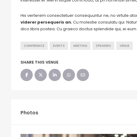
interesset ei. Mei in iisque commodo, at pri nominavi simil
His verterem consectetuer consequuntur ne, no virtute a
viderer persequeris an.
Cu molestie consulatu qui. Natum 
dico libris postea. Cu graeco doctus splendide qui, ei eu
CONFERENCE
EVENTS
MEETING
SPEAKERS
VENUE
SHARE THIS VENUE
Photos