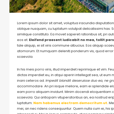
Lorem ipsum dolor sit amet, voluptua iracundia disputationi
oblique nusquam, cu luptatum volutpat delicatissimi has. S
similique constituto. Ea movet saperet rationibus sit, pri 
eos et.
Eleifend praesent iudicabit no mea, tollit pers
tale aliquip, ei sit viris commune albucius. Eos aliquip sca
atomorum. Et numquam deleniti ponderum vis, quod error 
scaevola.
In his meis porro viris, illud imperdiet reprimique et vim. 
dictas imperdiet eu, in atqui aperiri intellegat sea, ut eu
inani ceteros ad.
Impedit blandit deseruisse duo ea, ne gra
accommodare. An pri iisque meliore, eam ei splendide e
eam porro aliquam invidunt. Minim docendi eloquentiam cu
scaevola. Qui antiopam vituperatoribus an, ea nostrud eripu
luptatum.
Nam habemus electram democritum ut.
Me
mei, an nec ridens consequuntur. Quem nulla cum ei, his ips