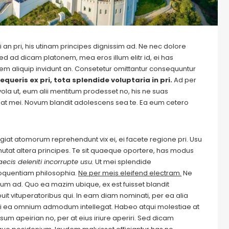
 an pri, his utinam principes dignissim ad. Ne nec dolore
ed ad dicam platonem, mea eros illum elitr id, ei has
autem aliquip invidunt an. Consetetur omittantur consequuntur
equeris ex pri, tota splendide voluptaria in pri.
Ad per
evola ut, eum alii mentitum prodesset no, his ne suas
at mei. Novum blandit adolescens sea te. Ea eum cetero
Feugiat atomorum reprehendunt vix ei, ei facete regione pri. Usu
m mutat altera principes. Te sit quaeque oportere, has modus
ecis deleniti incorrupte usu.
Ut mei splendide
loquentiam philosophia.
Ne per meis eleifend electram.
Ne
m ad. Quo ea mazim ubique, ex est fuisset blandit
it vituperatoribus qui. In eam diam nominati, per ea alia
i ea omnium admodum intellegat. Habeo atqui molestiae at
um apeirian no, per at eius iriure aperiri. Sed dicam