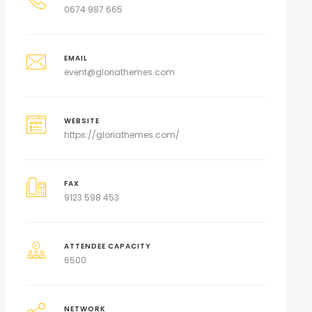
0674 987 665
EMAIL
event@gloriathemes.com
WEBSITE
https://gloriathemes.com/
FAX
9123 598 453
ATTENDEE CAPACITY
6500
NETWORK