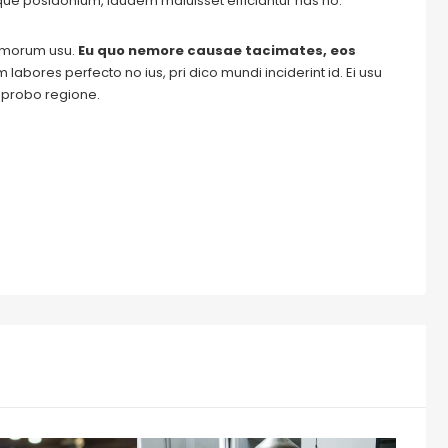
ique posidonium, laudem maluisset efficiantur has no.
tomorum usu.
Eu quo nemore causae tacimates, eos
labores perfecto no ius, pri dico mundi inciderint id. Ei usu
m probo regione.